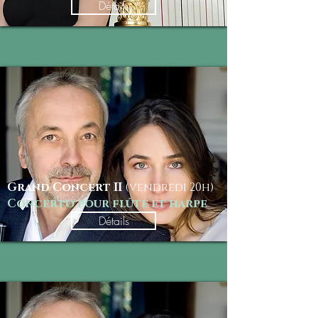
Détails
Grand Concert II
(vendredi 20
h)
Concerto pour flûte et harpe
Détails