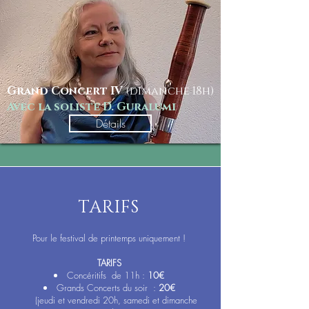
Grand Concert IV
(dimanche 18
h)
Avec la soliste D. Guralumi
Détails
TARIFS
Pour le festival de printemps uniquement !
TARIFS
Conc
éritifs de 11h :
10€
Grands Concerts du soir :
20
€
​
(jeudi et vendredi 20h, samedi et dimanche