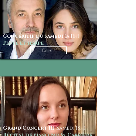
Concéritif du samedi
(à 11
h)
Flûte et harpe
Détails
Grand Concert III
(samedi 18
h)
Récital de piano par M. Carrière