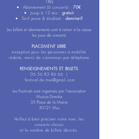
18h)
Abonnement (6 concerts) :
70€
Jusqu'à 12 ans :
gratuit
Tarif jeune & étudiant :
demi-tarif
Les billets et abonnements sont à retirer à la caisse
les jours de concerts
PLACEMENT LIBRE
exception
pour les personnes à mobilité
réduite
,
merci de s'annoncer par téléphone
RENSEIGNEMENTS E
T BILLETS
06 56 82 86 66
|
festival.de.mus@gmail.com
Les Festivals sont organisés par l'association
Musica Domitia
35 Place de la Mairie
30121 Mus
Veillez à bien préciser votre nom, les
concerts choisis
et le nombre de billets désirés.