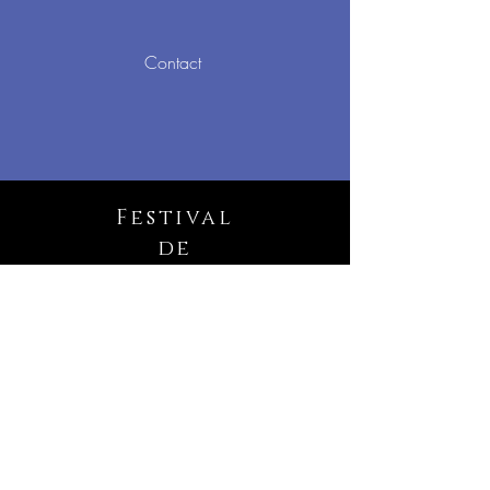
Contact
Festival
de
Printemps
voir la brochure complète