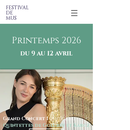
FESTIVAL
DE
MUS
Printemps 2026
du 9 au
12 avril
Grand Concert I
(jeudi 20h)
Quintettes de Golubev et Karcz